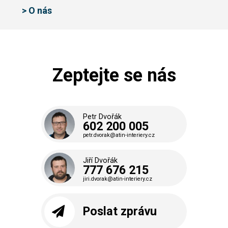
> O nás
Zeptejte se nás
Petr Dvořák
602 200 005
petr.dvorak@atin-interiery.cz
Jiří Dvořák
777 676 215
jiri.dvorak@atin-interiery.cz
Poslat zprávu