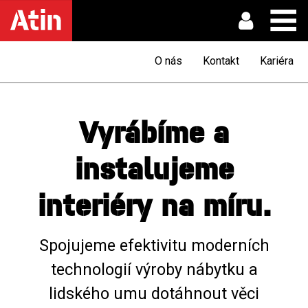
Login
O nás
Kontakt
Kariéra
pro
partnery
Vyrábíme a
instalujeme
interiéry na míru.
Spojujeme efektivitu moderních
technologií výroby nábytku a
lidského umu dotáhnout věci